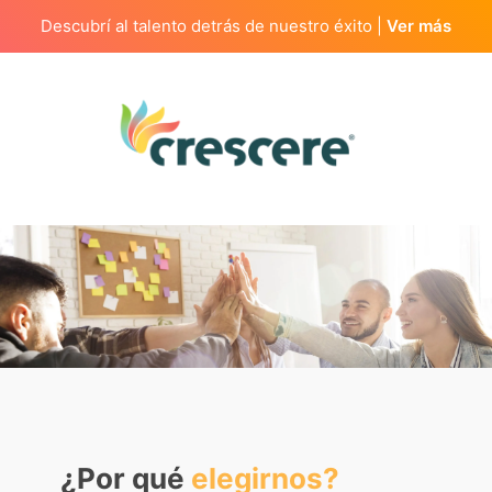
Descubrí al talento detrás de nuestro éxito |
Ver más
¿Por qué
elegirnos?